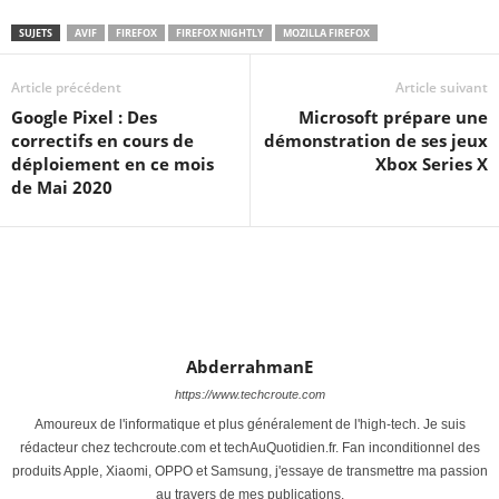
SUJETS
AVIF
FIREFOX
FIREFOX NIGHTLY
MOZILLA FIREFOX
Article précédent
Article suivant
Google Pixel : Des
Microsoft prépare une
correctifs en cours de
démonstration de ses jeux
déploiement en ce mois
Xbox Series X
de Mai 2020
AbderrahmanE
https://www.techcroute.com
Amoureux de l'informatique et plus généralement de l'high-tech. Je suis
rédacteur chez techcroute.com et techAuQuotidien.fr. Fan inconditionnel des
produits Apple, Xiaomi, OPPO et Samsung, j'essaye de transmettre ma passion
au travers de mes publications.