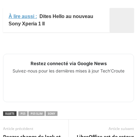
À lire aussi :
Dites Hello au nouveau
Sony Xperia 1 II
Restez connecté via Google News
Suivez-nous pour les dernières mises à jour Tech’Croute
SUJETS
PS5
PS5 SLIM
SONY
Article précédent
Article suivant
Deezer change de look et
LibreOffice est de retour