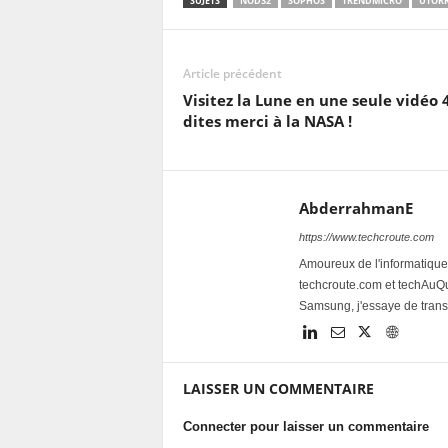
SUJETS
NOD32
SOPHOS
TRENDMICRO
UTOR
Article précédent
Visitez la Lune en une seule vidéo 
dites merci à la NASA !
AbderrahmanE
https://www.techcroute.com
Amoureux de l'informatique 
techcroute.com et techAuQuo
Samsung, j'essaye de trans
LAISSER UN COMMENTAIRE
Connecter pour laisser un commentaire