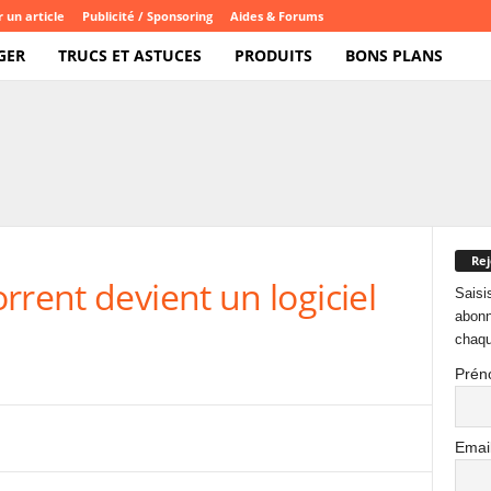
 un article
Publicité / Sponsoring
Aides & Forums
GER
TRUCS ET ASTUCES
PRODUITS
BONS PLANS
Rej
rrent devient un logiciel
Saisi
abonn
chaqu
Prén
Emai