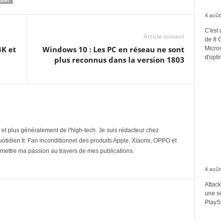
RENT
4 août
C'est 
Article suivant
de 8 
4K et
Windows 10 : Les PC en réseau ne sont
Micros
d'opti
plus reconnus dans la version 1803
et plus généralement de l'high-tech. Je suis rédacteur chez
tidien.fr. Fan inconditionnel des produits Apple, Xiaomi, OPPO et
mettre ma passion au travers de mes publications.
4 août
Attack
une s
PlaySt