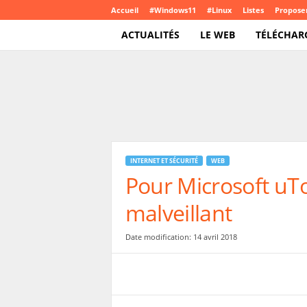
Accueil
#Windows11
#Linux
Listes
Proposer
ACTUALITÉS
LE WEB
TÉLÉCHAR
T
e
c
h
C
r
o
INTERNET ET SÉCURITÉ
WEB
u
Pour Microsoft uTo
t
e
malveillant
.
c
o
Date modification: 14 avril 2018
m