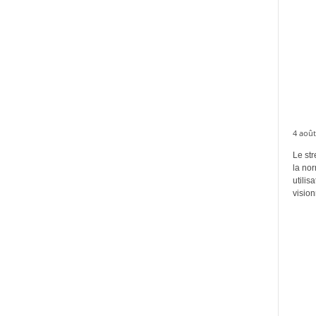
4 août
Le str
la no
utilis
vision