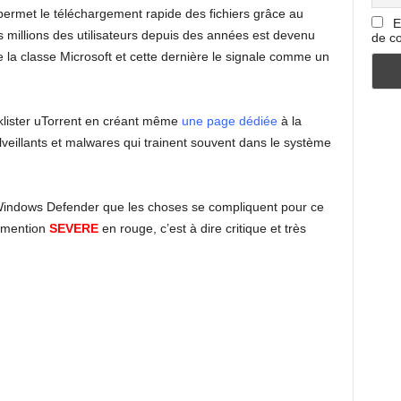
i permet le téléchargement rapide des fichiers grâce au
E
es millions des utilisateurs depuis des années est devenu
de co
la classe Microsoft et cette dernière le signale comme un
klister uTorrent en créant même
une page dédiée
à la
veillants et malwares qui trainent souvent dans le système
é Windows Defender que les choses se compliquent pour ce
ec mention
SEVERE
en rouge, c’est à dire critique et très