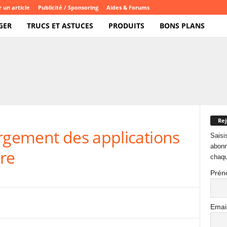
 un article
Publicité / Sponsoring
Aides & Forums
GER
TRUCS ET ASTUCES
PRODUITS
BONS PLANS
Rej
argement des applications
Saisi
abonn
ore
chaqu
Prén
Emai