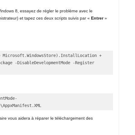
indows 8, essayez de régler le problème avec le
strateur) et tapez ces deux scripts suivis par «
Entrer
»
 Microsoft.WindowsStore).InstallLocation + 
ckage -DisableDevelopmentMode -Register 
entMode-
e\AppxManifest.XML  
taire vous aidera à réparer le téléchargement des