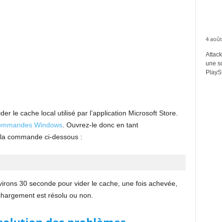
4 août
Attack
une s
PlaySt
r le cache local utilisé par l’application Microsoft Store.
e commandes Windows
. Ouvrez-le donc en tant
z la commande ci-dessous :
rons 30 seconde pour vider le cache, une fois achevée,
échargement est résolu ou non.