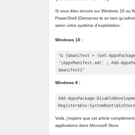
Si vous êtes encore sur Windows 10 ou W
PowerShell (Démarrez-le en tant qu’admini
selon votre système d’exploitation :
Windows 10 :
"& {$manifest = (Get-AppxPackage
'\AppxManifest.xml' ; Add-AppxPa
$manifest}"
Windows 8 :
Add-AppxPackage-DisableDevelopm
Register$Env:SystemRoot\WinStor
Voilà, j’espère que cet article complémen
applications dans Microsoft Store.