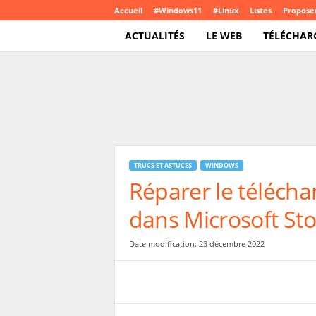
Accueil
#Windows11
#Linux
Listes
Proposer
ACTUALITÉS
LE WEB
TÉLÉCHAR
T
e
c
h
C
r
o
TRUCS ET ASTUCES
WINDOWS
u
Réparer le téléch
t
e
dans Microsoft St
.
c
o
Date modification: 23 décembre 2022
m