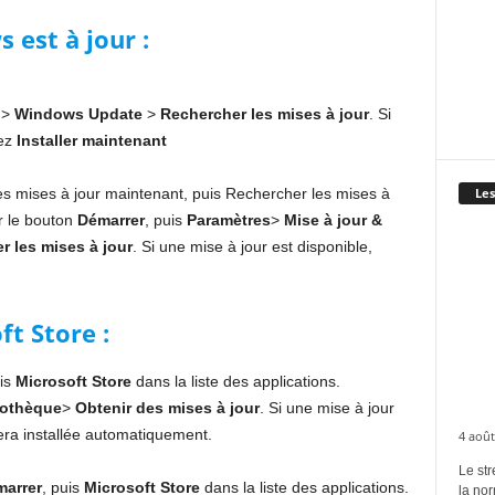
 est à jour :
>
Windows
Update
>
Rechercher
les
mises
à
jour
. Si
nez
Installer maintenant
es mises à jour maintenant, puis Rechercher les mises à
Les
r le bouton
Démarrer
, puis
Paramètres
>
Mise à jour &
r les mises à jour
. Si une mise à jour est disponible,
ft Store :
uis
Microsoft
Store
dans la liste des applications.
iothèque
>
Obtenir des mises à jour
. Si une mise à jour
sera installée automatiquement.
4 août
Le str
arrer
, puis
Microsoft Store
dans la liste des applications.
la no