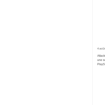
4 août
Attack
une s
PlaySt