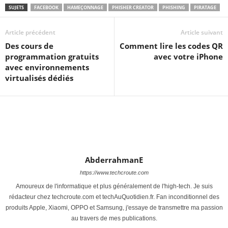
SUJETS
FACEBOOK
HAMEÇONNAGE
PHISHER CREATOR
PHISHING
PIRATAGE
Article précédent
Article suivant
Des cours de
Comment lire les codes QR
programmation gratuits
avec votre iPhone
avec environnements
virtualisés dédiés
AbderrahmanE
https://www.techcroute.com
Amoureux de l'informatique et plus généralement de l'high-tech. Je suis
rédacteur chez techcroute.com et techAuQuotidien.fr. Fan inconditionnel des
produits Apple, Xiaomi, OPPO et Samsung, j'essaye de transmettre ma passion
au travers de mes publications.