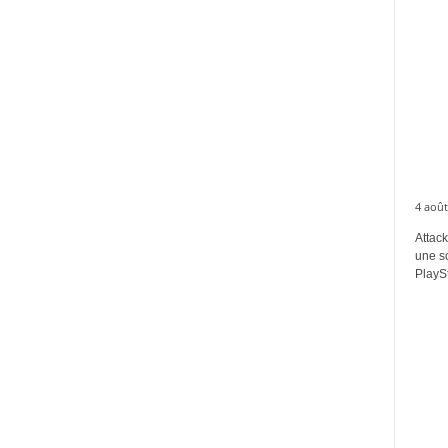
4 août
Attack
une s
PlaySt