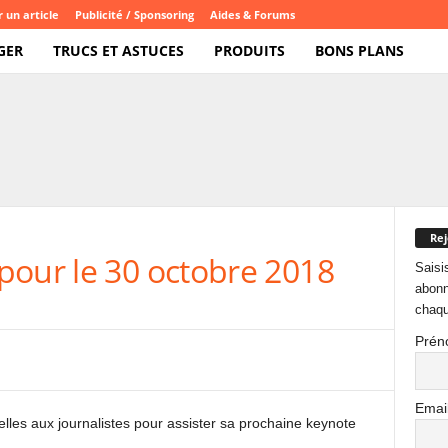
 un article
Publicité / Sponsoring
Aides & Forums
GER
TRUCS ET ASTUCES
PRODUITS
BONS PLANS
Rej
pour le 30 octobre 2018
Saisi
abonn
chaqu
Prén
Emai
ielles aux journalistes pour assister sa prochaine keynote