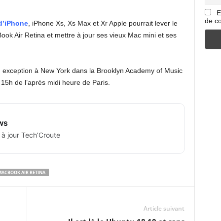
E
de co
d’iPhone
, iPhone Xs, Xs Max et Xr Apple pourrait lever le
k Air Retina et mettre à jour ses vieux Mac mini et ses
 en exception à New York dans la Brooklyn Academy of Music
 15h de l’après midi heure de Paris.
ws
 à jour Tech’Croute
ACBOOK AIR RETINA
Article suivant