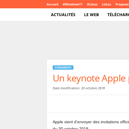
Accueil
#Windows11
#Linux
Listes
Proposer
ACTUALITÉS
LE WEB
TÉLÉCHAR
T
e
c
h
C
r
o
EVÉNEMENTS
u
Un keynote Apple 
t
e
.
Date modification: 20 octobre 2018
c
o
m
Apple vient d’envoyer des invitations offic
du 30 octobre 2018.