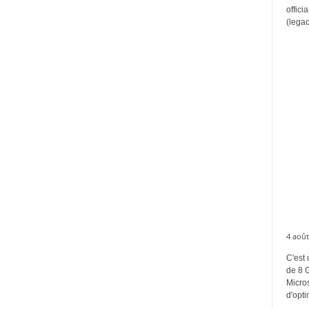
offici
(legac
4 août
C'est 
de 8 
Micros
d'opti