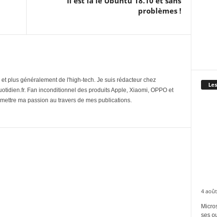
Il est là le Ubuntu 18.10 et sans
problèmes !
et plus généralement de l'high-tech. Je suis rédacteur chez
Les
tidien.fr. Fan inconditionnel des produits Apple, Xiaomi, OPPO et
mettre ma passion au travers de mes publications.
4 août
Micros
ses ou