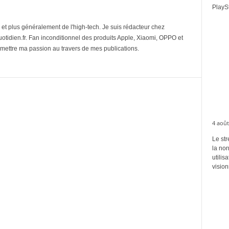
PlaySt
et plus généralement de l'high-tech. Je suis rédacteur chez
tidien.fr. Fan inconditionnel des produits Apple, Xiaomi, OPPO et
mettre ma passion au travers de mes publications.
4 août
Le str
la no
utilis
vision