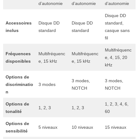
d’autonomie
d’autonomie
d’autonomie
Disque DD
Accessoires
Disque DD
Disque DD
standard,
inclus
standard
standard
casque sans
fil
Multifréquenc
Fréquences
Multifréquenc
Multifréquenc
e, 4, 15, 20
disponibles
e, 15 kHz
e, 15 kHz
kHz
Options de
3 modes,
3 modes,
discriminatio
3 modes
NOTCH
NOTCH
n
Options de
1, 2, 3, 4, 6,
1, 2, 3
1, 2, 3
tonalité
60
Options de
5 niveaux
10 niveaux
15 niveaux
sensibilité