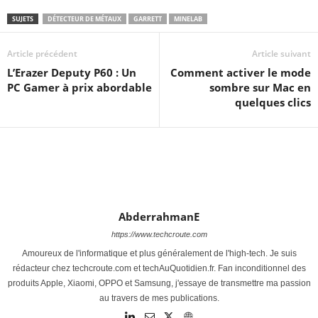
SUJETS
DÉTECTEUR DE MÉTAUX
GARRETT
MINELAB
Article précédent
Article suivant
L’Erazer Deputy P60 : Un
Comment activer le mode
PC Gamer à prix abordable
sombre sur Mac en
quelques clics
AbderrahmanE
https://www.techcroute.com
Amoureux de l'informatique et plus généralement de l'high-tech. Je suis
rédacteur chez techcroute.com et techAuQuotidien.fr. Fan inconditionnel des
produits Apple, Xiaomi, OPPO et Samsung, j'essaye de transmettre ma passion
au travers de mes publications.