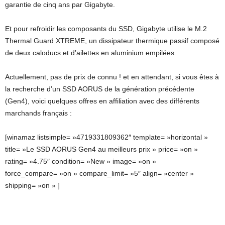
garantie de cinq ans par Gigabyte.
Et pour refroidir les composants du SSD, Gigabyte utilise le M.2
Thermal Guard XTREME, un dissipateur thermique passif composé
de deux caloducs et d’ailettes en aluminium empilées.
Actuellement, pas de prix de connu ! et en attendant, si vous êtes à
la recherche d’un SSD AORUS de la génération précédente
(Gen4), voici quelques offres en affiliation avec des différents
marchands français :
[winamaz listsimple= »4719331809362″ template= »horizontal »
title= »Le SSD AORUS Gen4 au meilleurs prix » price= »on »
rating= »4.75″ condition= »New » image= »on »
force_compare= »on » compare_limit= »5″ align= »center »
shipping= »on » ]