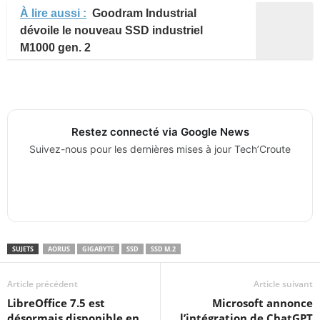
À lire aussi :
Goodram Industrial
dévoile le nouveau SSD industriel
M1000 gen. 2
Restez connecté via Google News
Suivez-nous pour les dernières mises à jour Tech’Croute
SUJETS
AORUS
GIGABYTE
SSD
SSD M.2
Article précédent
Article suivant
LibreOffice 7.5 est
Microsoft annonce
désormais disponible en
l’intégration de ChatGPT