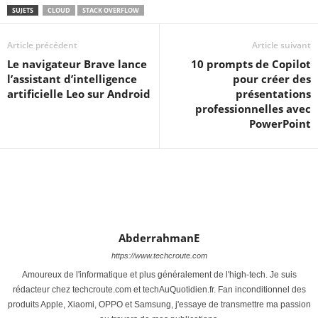
SUJETS
CLOUD
STACK OVERFLOW
Article précédent
Article suivant
Le navigateur Brave lance
10 prompts de Copilot
l’assistant d’intelligence
pour créer des
artificielle Leo sur Android
présentations
professionnelles avec
PowerPoint
AbderrahmanE
https://www.techcroute.com
Amoureux de l'informatique et plus généralement de l'high-tech. Je suis
rédacteur chez techcroute.com et techAuQuotidien.fr. Fan inconditionnel des
produits Apple, Xiaomi, OPPO et Samsung, j'essaye de transmettre ma passion