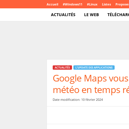
Accueil
#Windows11
#Linux
Listes
Proposer
ACTUALITÉS
LE WEB
TÉLÉCHAR
T
e
c
h
C
r
o
ACTUALITÉS
L'UPDATE DES APPLICATIONS
u
Google Maps vous 
t
e
météo en temps r
.
c
o
Date modification: 10 février 2024
m