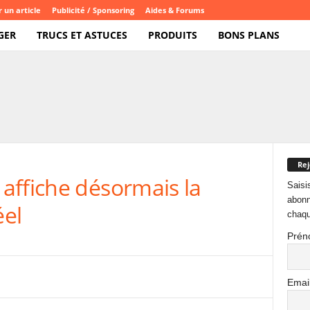
 un article
Publicité / Sponsoring
Aides & Forums
GER
TRUCS ET ASTUCES
PRODUITS
BONS PLANS
Rej
affiche désormais la
Saisi
abonn
éel
chaqu
Prén
Emai