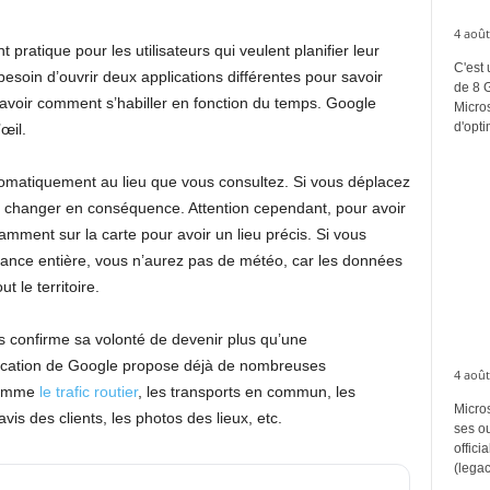
4 août
 pratique pour les utilisateurs qui veulent planifier leur
C'est 
esoin d’ouvrir deux applications différentes pour savoir
de 8 
avoir comment s’habiller en fonction du temps. Google
Micros
d'opti
œil.
tomatiquement au lieu que vous consultez. Si vous déplacez
va changer en conséquence. Attention cependant, pour avoir
samment sur la carte pour avoir un lieu précis. Si vous
rance entière, vous n’aurez pas de météo, car les données
 le territoire.
s confirme sa volonté de devenir plus qu’une
lication de Google propose déjà de nombreuses
4 août
 comme
le trafic routier
, les transports en commun, les
Micros
is des clients, les photos des lieux, etc.
ses ou
offici
(legac