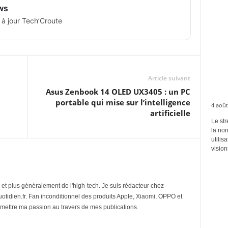
ws
 à jour Tech’Croute
Article suivant
Asus Zenbook 14 OLED UX3405 : un PC
portable qui mise sur l’intelligence
4 août
artificielle
Le str
la no
utilis
vision
et plus généralement de l'high-tech. Je suis rédacteur chez
tidien.fr. Fan inconditionnel des produits Apple, Xiaomi, OPPO et
mettre ma passion au travers de mes publications.