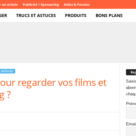
 un article
Publicité / Sponsoring
Aides & Forums
GER
TRUCS ET ASTUCES
PRODUITS
BONS PLANS
T ASTUCES
Rej
pour regarder vos films et
Saisi
abonn
g ?
chaqu
Prén
Emai