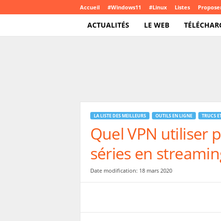
Accueil
#Windows11
#Linux
Listes
Proposer
ACTUALITÉS
LE WEB
TÉLÉCHAR
T
e
c
h
C
r
o
LA LISTE DES MEILLEURS
OUTILS EN LIGNE
TRUCS E
u
Quel VPN utiliser 
t
e
séries en streamin
.
c
o
Date modification: 18 mars 2020
m