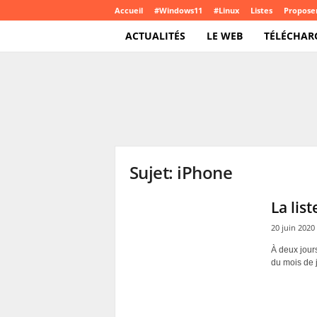
Accueil
#Windows11
#Linux
Listes
Proposer
ACTUALITÉS
LE WEB
TÉLÉCHAR
T
e
c
h
C
r
o
Sujet: iPhone
u
t
e
La lis
.
20 juin 2020
c
o
À deux jour
m
du mois de j