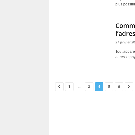
plus possibl
Commen
l’adre
27 janvier 2
Tout appare
adresse phys
...
1
3
4
5
6