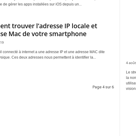
e de gérer les apps installées sur iOS depuis un...
t trouver l’adresse IP locale et
sse Mac de votre smartphone
019
il connecté à internet a une adresse IP et une adresse MAC dite
ique. Ces deux adresses nous permettent à identifier la...
4 août
Le str
la no
utilis
Page 4 sur 6
vision