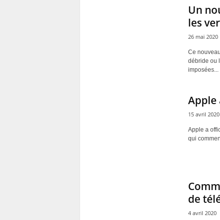
Un nou
les ve
26 mai 2020
Ce nouveau 
débride ou l
imposées...
Apple 
15 avril 2020
Apple a off
qui commenc
Comme
de té
4 avril 2020