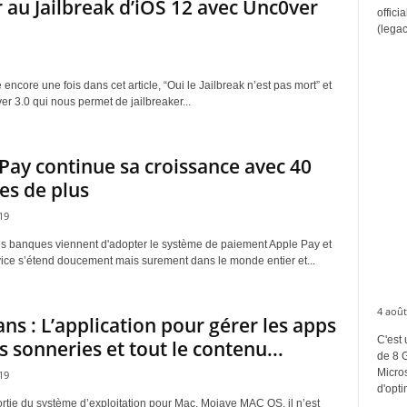
 au Jailbreak d’iOS 12 avec Unc0ver
offici
(legac
 encore une fois dans cet article, “Oui le Jailbreak n’est pas mort” et
ver 3.0 qui nous permet de jailbreaker...
Pay continue sa croissance avec 40
s de plus
19
s banques viennent d'adopter le système de paiement Apple Pay et
vice s’étend doucement mais surement dans le monde entier et...
4 août
ns : L’application pour gérer les apps
C'est 
es sonneries et tout le contenu...
de 8 
Micros
19
d'opti
ortie du système d’exploitation pour Mac, Mojave MAC OS, il n’est