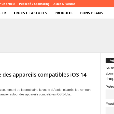
 un article
Publicité / Sponsoring
Aides & Forums
GER
TRUCS ET ASTUCES
PRODUITS
BONS PLANS
Rej
Saisi
te des appareils compatibles iOS 14
abonn
chaqu
Prén
s seulement de la prochaine keynote d’Apple, et après les rumeurs
anvier autour des appareils compatibles iOS 14, la...
Emai