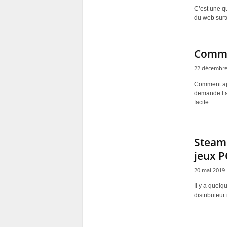
C’est une q
du web surt
Comme
22 décembre
Comment ajo
demande l’a
facile...
Steam 
jeux P
20 mai 2019
Il y a quelq
distributeur