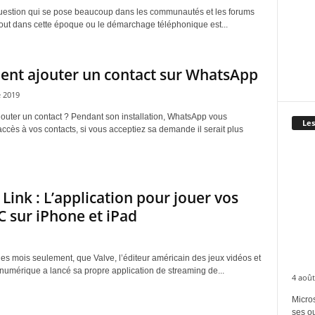
uestion qui se pose beaucoup dans les communautés et les forums
out dans cette époque ou le démarchage téléphonique est...
nt ajouter un contact sur WhatsApp
 2019
uter un contact ? Pendant son installation, WhatsApp vous
Les
ccès à vos contacts, si vous acceptiez sa demande il serait plus
Link : L’application pour jouer vos
C sur iPhone et iPad
ues mois seulement, que Valve, l’éditeur américain des jeux vidéos et
 numérique a lancé sa propre application de streaming de...
4 août
Micros
ses ou