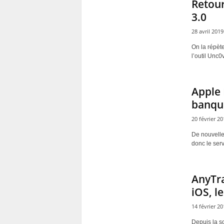
Retour
3.0
28 avril 2019
On la répète
l’outil Unc0
Apple 
banque
20 février 20
De nouvelle
donc le ser
AnyTra
iOS, l
14 février 20
Depuis la s