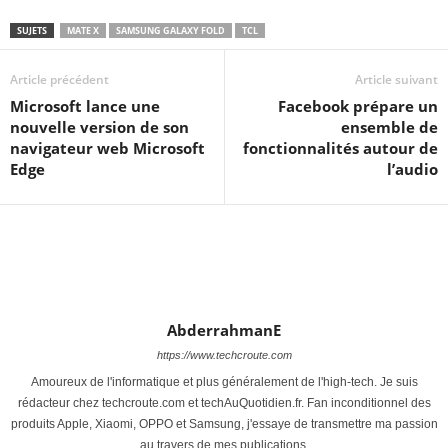
SUJETS
MATE X
SAMSUNG GALAXY FOLD
TCL
Article précédent
Article suivant
Microsoft lance une
Facebook prépare un
nouvelle version de son
ensemble de
navigateur web Microsoft
fonctionnalités autour de
Edge
l’audio
AbderrahmanE
https://www.techcroute.com
Amoureux de l'informatique et plus généralement de l'high-tech. Je suis
rédacteur chez techcroute.com et techAuQuotidien.fr. Fan inconditionnel des
produits Apple, Xiaomi, OPPO et Samsung, j'essaye de transmettre ma passion
au travers de mes publications.