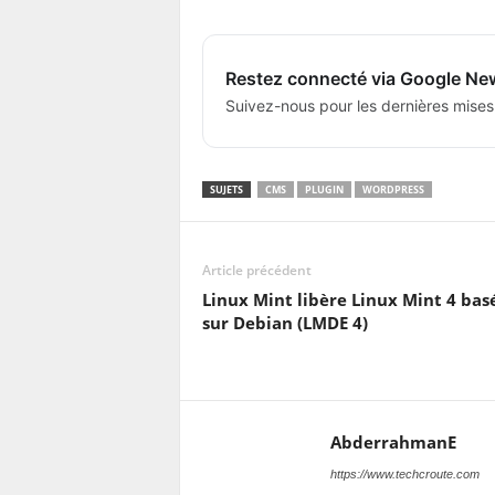
Restez connecté via Google Ne
Suivez-nous pour les dernières mises
SUJETS
CMS
PLUGIN
WORDPRESS
Article précédent
Linux Mint libère Linux Mint 4 bas
sur Debian (LMDE 4)
AbderrahmanE
https://www.techcroute.com