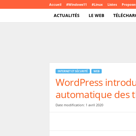
Accueil
#Windows11
#Linux
Listes
Proposer
ACTUALITÉS
LE WEB
TÉLÉCHAR
T
e
c
h
C
r
o
INTERNET ET SÉCURITÉ
WEB
u
WordPress introdui
t
e
automatique des t
.
c
o
Date modification: 1 avril 2020
m