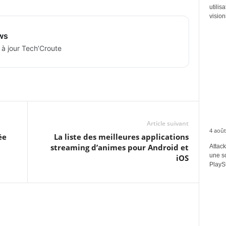
utilis
vision
ws
 à jour Tech’Croute
Article suivant
4 août
ée
La liste des meilleures applications
streaming d’animes pour Android et
Attack
une s
iOS
PlaySt