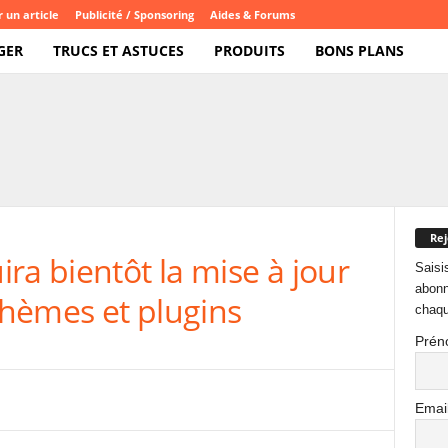
 un article
Publicité / Sponsoring
Aides & Forums
GER
TRUCS ET ASTUCES
PRODUITS
BONS PLANS
Rej
ra bientôt la mise à jour
Saisi
abonn
hèmes et plugins
chaqu
Prén
Emai