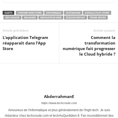
SUJETS
CHROME WEB STORE
ESPIONNAGE
EXTENSIONS
GOOGLE PLAY STORE
KEYLOGGER
MALWARE
NAVIGATEUR WEB
SESSION REPLAY
TREND MICRO
Article précédent
Article suivant
L’application Telegram
Comment la
réapparaît dans l’App
transformation
Store
numérique fait progresser
le Cloud hybride ?
AbderrahmanE
https://www.techcroute.com
Amoureux de l'informatique et plus généralement de l'high-tech. Je suis
rédacteur chez techcroute.com et techAuQuotidien.fr. Fan inconditionnel des