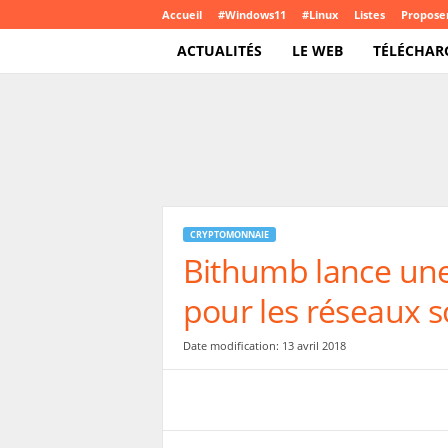
Accueil
#Windows11
#Linux
Listes
Proposer
ACTUALITÉS
LE WEB
TÉLÉCHAR
T
e
c
h
C
r
o
CRYPTOMONNAIE
u
Bithumb lance un
t
e
pour les réseaux s
.
c
o
Date modification: 13 avril 2018
m