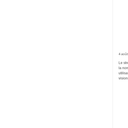
4 août
Le str
la no
utilis
vision