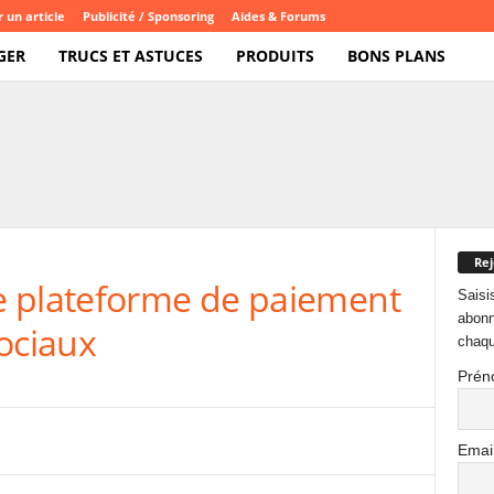
 un article
Publicité / Sponsoring
Aides & Forums
GER
TRUCS ET ASTUCES
PRODUITS
BONS PLANS
Rej
e plateforme de paiement
Saisi
abonn
ociaux
chaqu
Prén
Emai