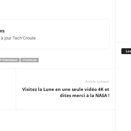
ws
 à jour Tech’Croute
Les
PTOMONNAIE
ETHEREUM
Article suivant
Visitez la Lune en une seule vidéo 4K et
dites merci à la NASA !