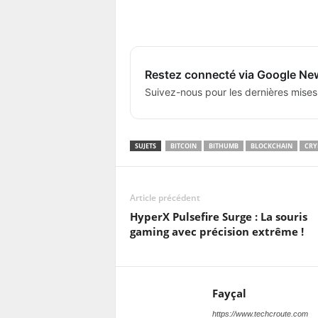
Restez connecté via Google Ne
Suivez-nous pour les dernières mises
SUJETS
BITCOIN
BITHUMB
BLOCKCHAIN
CRY
Article précédent
HyperX Pulsefire Surge : La souris
gaming avec précision extrême !
Fayçal
https://www.techcroute.com