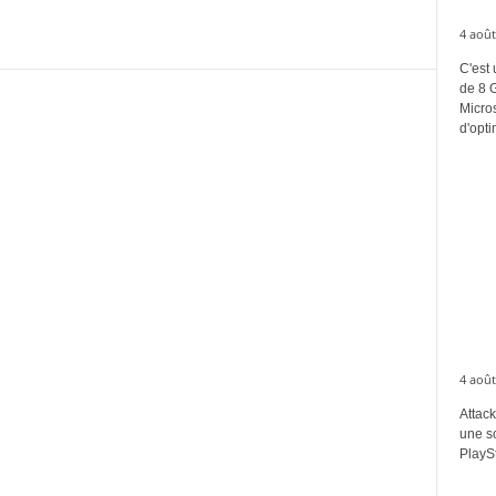
4 août
C'est 
de 8 
Micros
d'opti
4 août
Attack
une s
PlaySt