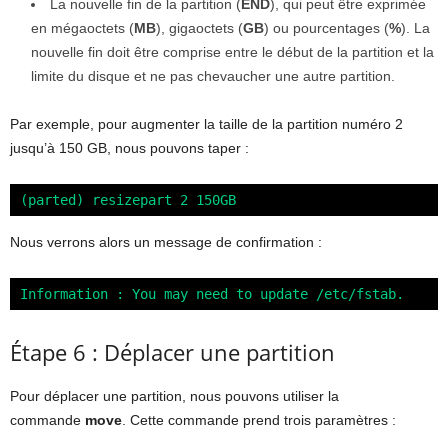
La nouvelle fin de la partition (
END
), qui peut être exprimée
en mégaoctets (
MB
), gigaoctets (
GB
) ou pourcentages (
%
). La
nouvelle fin doit être comprise entre le début de la partition et la
limite du disque et ne pas chevaucher une autre partition.
Par exemple, pour augmenter la taille de la partition numéro 2
jusqu’à 150 GB, nous pouvons taper :
(parted) resizepart 2 150GB
Nous verrons alors un message de confirmation :
Information : You may need to update /etc/fstab.
Étape 6 : Déplacer une partition
Pour déplacer une partition, nous pouvons utiliser la
commande
move
. Cette commande prend trois paramètres :