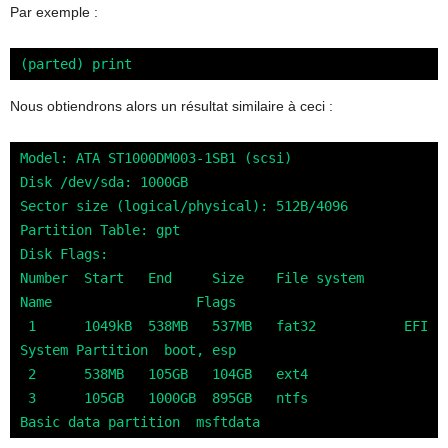
Par exemple :
(parted) print
Nous obtiendrons alors un résultat similaire à ceci :
Model: ATA ST1000DM003-1SB1 (scsi)

Disk /dev/sda: 1000GB

Sector size (logical/physical): 512B/4096

Partition Table: gpt

Disk Flags: 

Number  Start   End     Size    File system     
Name                  Flags

 1      1049kB  538MB   537MB   fat32           EFI 
System Partition  boot, esp

 2      538MB   105GB   104GB   ext4

 3      105GB   1000GB  895GB   ntfs            