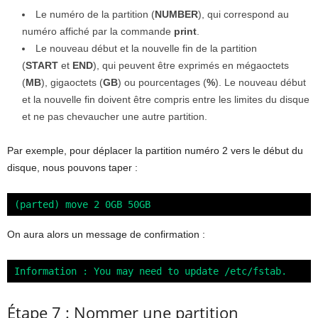
Le numéro de la partition (
NUMBER
), qui correspond au
numéro affiché par la commande
print
.
Le nouveau début et la nouvelle fin de la partition
(
START
et
END
), qui peuvent être exprimés en mégaoctets
(
MB
), gigaoctets (
GB
) ou pourcentages (
%
). Le nouveau début
et la nouvelle fin doivent être compris entre les limites du disque
et ne pas chevaucher une autre partition.
Par exemple, pour déplacer la partition numéro 2 vers le début du
disque, nous pouvons taper :
(parted) move 2 0GB 50GB
On aura alors un message de confirmation :
Information : You may need to update /etc/fstab.
Étape 7 : Nommer une partition