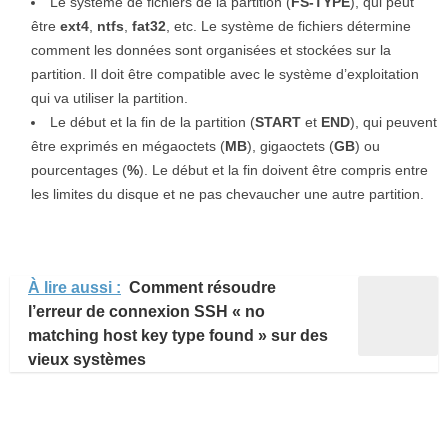
Le système de fichiers de la partition (
FS-TYPE
), qui peut
être
ext4
,
ntfs
,
fat32
, etc. Le système de fichiers détermine
comment les données sont organisées et stockées sur la
partition. Il doit être compatible avec le système d’exploitation
qui va utiliser la partition.
Le début et la fin de la partition (
START
et
END
), qui peuvent
être exprimés en mégaoctets (
MB
), gigaoctets (
GB
) ou
pourcentages (
%
). Le début et la fin doivent être compris entre
les limites du disque et ne pas chevaucher une autre partition.
À lire aussi :
Comment résoudre
l’erreur de connexion SSH « no
matching host key type found » sur des
vieux systèmes