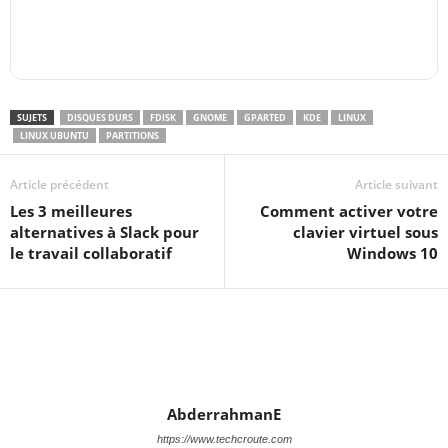
SUJETS
DISQUES DURS
FDISK
GNOME
GPARTED
KDE
LINUX
LINUX UBUNTU
PARTITIONS
Article précédent
Article suivant
Les 3 meilleures
Comment activer votre
alternatives à Slack pour
clavier virtuel sous
le travail collaboratif
Windows 10
AbderrahmanE
https://www.techcroute.com