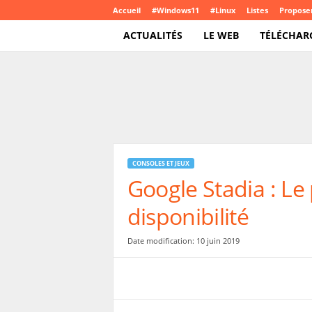
Accueil
#Windows11
#Linux
Listes
Proposer
ACTUALITÉS
LE WEB
TÉLÉCHAR
T
e
c
h
C
r
o
CONSOLES ET JEUX
u
Google Stadia : Le p
t
e
disponibilité
.
c
o
Date modification: 10 juin 2019
m