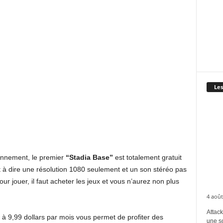
Les
onnement, le premier
“Stadia Base”
est totalement gratuit
t à dire une résolution 1080 seulement et un son stéréo pas
ur jouer, il faut acheter les jeux et vous n’aurez non plus
4 août
Attack
 à 9,99 dollars par mois vous permet de profiter des
une s