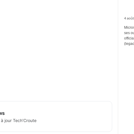
4 août
Micros
ses ou
offici
(legac
ws
 à jour Tech’Croute