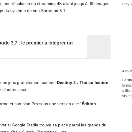
e, une résolution du streaming 4K allant jusqu’à 60 images
PlaySt
ge du système de son Surround 5.1.
ude 3.7 : le premier à intégrer un
4 août
Le str
à des jeux gratuitement comme
Destiny 2 : The collection
la no
 d’autres jeux.
utilis
vision
orme et son plan Pro sous une version dite “
Édition
erver si Google Stadia trouve sa place parmi les grands du
omme Xbox, Switch, Playstation…etc