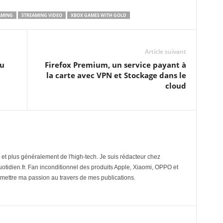
AMING
STREAMING VIDEO
XBOX GAMES WITH GOLD
Article suivant
tu
Firefox Premium, un service payant à
la carte avec VPN et Stockage dans le
cloud
et plus généralement de l'high-tech. Je suis rédacteur chez
tidien.fr. Fan inconditionnel des produits Apple, Xiaomi, OPPO et
mettre ma passion au travers de mes publications.