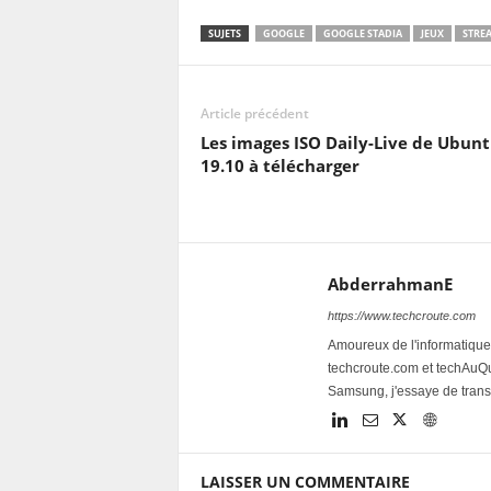
SUJETS
GOOGLE
GOOGLE STADIA
JEUX
STRE
Article précédent
Les images ISO Daily-Live de Ubun
19.10 à télécharger
AbderrahmanE
https://www.techcroute.com
Amoureux de l'informatique 
techcroute.com et techAuQuo
Samsung, j'essaye de trans
LAISSER UN COMMENTAIRE