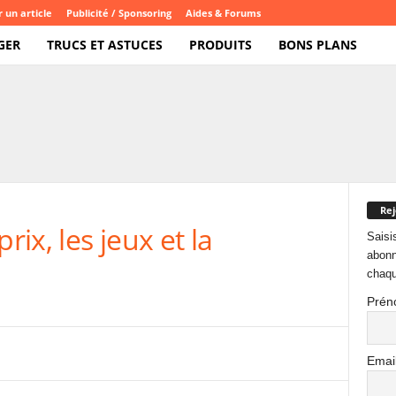
 un article
Publicité / Sponsoring
Aides & Forums
GER
TRUCS ET ASTUCES
PRODUITS
BONS PLANS
Rej
rix, les jeux et la
Saisi
abonn
chaqu
Prén
Emai