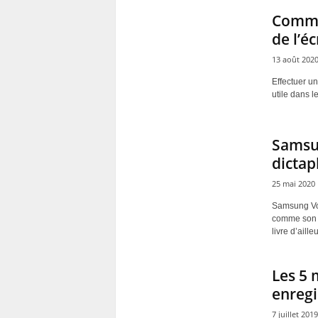
Commen
de l’é
13 août 202
Effectuer un
utile dans l
Samsun
dictap
25 mai 2020
Samsung Voi
comme son n
livre d’aille
Les 5 
enregi
7 juillet 2019