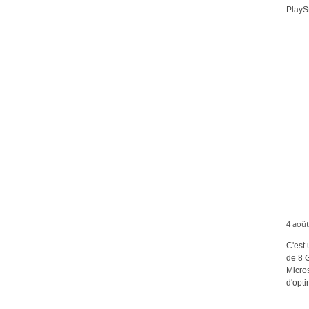
PlaySt
4 août
C'est 
de 8 
Micros
d'opti