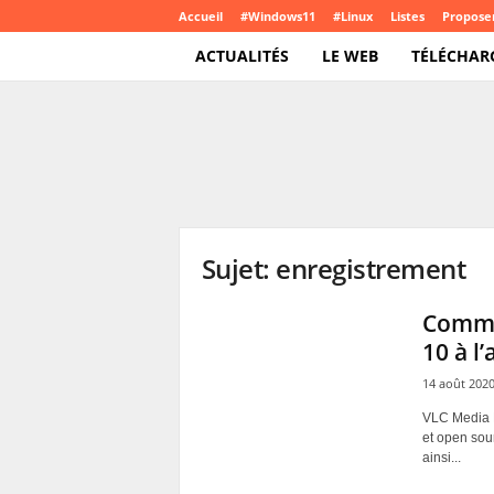
Accueil
#Windows11
#Linux
Listes
Proposer
ACTUALITÉS
LE WEB
TÉLÉCHAR
T
e
c
h
C
r
o
Sujet: enregistrement
u
t
e
Commen
.
10 à l
c
o
14 août 202
m
VLC Media P
et open sour
ainsi...