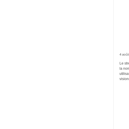
4 août
Le str
la no
utilis
vision