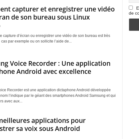
t capturer et enregistrer une vidéo
E
de co
cran de son bureau sous Linux
0
e capture d’écran ou enregistrer une vidéo de son bureau est très
e cas par exemple ou on sollicite l’aide de...
g Voice Recorder : Une application
hone Android avec excellence
ce Recorder est une application dictaphone Android développée
om l’indique par le géant des smartphones Android Samsung et qui
urs avec aux...
meilleures applications pour
strer sa voix sous Android