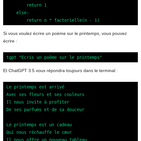
        return 1

    else:

        return n * factorielle(n - 1)
Si vous voulez écrire un poème sur le printemps, vous pouvez
écrire :
tgpt "Ecris un poème sur le printemps"
Et ChatGPT 3.5 vous répondra toujours dans le terminal :
Le printemps est arrivé

Avec ses fleurs et ses couleurs

Il nous invite à profiter

De ses parfums et de sa douceur

Le printemps est un cadeau

Qui nous réchauffe le cœur

Il nous offre un nouveau tableau
