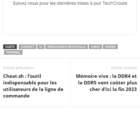
Suivez-nous pour les dernières mises à jour Tech’Croute
SUJETS
CHATGPT
IA
INTELLIGENCE ARTIFICIELLE
LINUX
OPENAI
TERMINAL
Article précédent
Article suivant
Cheat.sh : l’outil
Mémoire vive : la DDR4 et
indispensable pour les
la DDR5 vont coûter plus
utilisateurs de la ligne de
cher d’ici la fin 2023
commande