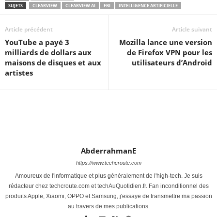
SUJETS
CLEARVIEW
CLEARVIEW AI
FBI
INTELLIGENCE ARTIFICIELLE
Article précédent
Article suivant
YouTube a payé 3
Mozilla lance une version
milliards de dollars aux
de Firefox VPN pour les
maisons de disques et aux
utilisateurs d’Android
artistes
AbderrahmanE
https://www.techcroute.com
Amoureux de l'informatique et plus généralement de l'high-tech. Je suis
rédacteur chez techcroute.com et techAuQuotidien.fr. Fan inconditionnel des
produits Apple, Xiaomi, OPPO et Samsung, j'essaye de transmettre ma passion
au travers de mes publications.