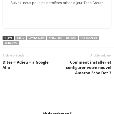
Suivez-nous pour les dernières mises à jour Tech’Croute
SUJETS
LINUX
MOT DE PASSE
RESTAURER
UBUNTU
USB BOOTABLE
WINDOWS
Article précédent
Article suivant
Dites « Adieu » à Google
Comment installer et
Allo
configurer votre nouvel
Amazon Echo Dot 3
AbderrahmanE