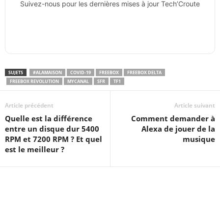
Suivez-nous pour les dernières mises à jour Tech’Croute
SUJETS
#ALAMAISON
COVID-19
FREEBOX
FREEBOX DELTA
FREEBOX REVOLUTION
MYCANAL
SFR
TF1
Article précédent
Article suivant
Quelle est la différence
Comment demander à
entre un disque dur 5400
Alexa de jouer de la
RPM et 7200 RPM ? Et quel
musique
est le meilleur ?