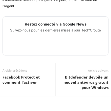
évidemment beaucoup de gens. En plus, on peut se faire de
l’argent.
Restez connecté via Google News
Suivez-nous pour les dernières mises à jour Tech’Croute
Article précédent
Article suivant
Facebook Protect et
Bitdefender dévoile un
comment l’activer
nouvel antivirus gratuit
pour Windows