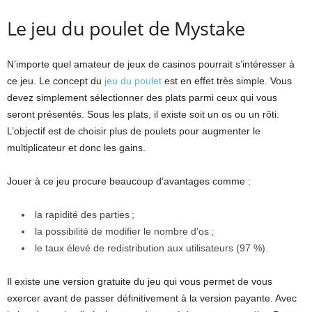
Le jeu du poulet de Mystake
N’importe quel amateur de jeux de casinos pourrait s’intéresser à
ce jeu. Le concept du
jeu du poulet
est en effet très simple. Vous
devez simplement sélectionner des plats parmi ceux qui vous
seront présentés. Sous les plats, il existe soit un os ou un rôti.
L’objectif est de choisir plus de poulets pour augmenter le
multiplicateur et donc les gains.
Jouer à ce jeu procure beaucoup d’avantages comme :
la rapidité des parties ;
la possibilité de modifier le nombre d’os ;
le taux élevé de redistribution aux utilisateurs (97 %).
Il existe une version gratuite du jeu qui vous permet de vous
exercer avant de passer définitivement à la version payante. Avec