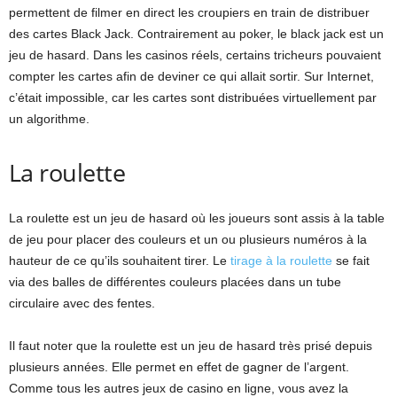
permettent de filmer en direct les croupiers en train de distribuer
des cartes Black Jack. Contrairement au poker, le black jack est un
jeu de hasard. Dans les casinos réels, certains tricheurs pouvaient
compter les cartes afin de deviner ce qui allait sortir. Sur Internet,
c’était impossible, car les cartes sont distribuées virtuellement par
un algorithme.
La roulette
La roulette est un jeu de hasard où les joueurs sont assis à la table
de jeu pour placer des couleurs et un ou plusieurs numéros à la
hauteur de ce qu’ils souhaitent tirer. Le
tirage à la roulette
se fait
via des balles de différentes couleurs placées dans un tube
circulaire avec des fentes.
Il faut noter que la roulette est un jeu de hasard très prisé depuis
plusieurs années. Elle permet en effet de gagner de l’argent.
Comme tous les autres jeux de casino en ligne, vous avez la