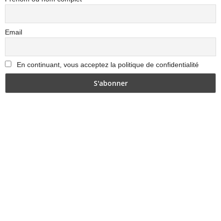
Email
En continuant, vous acceptez la politique de confidentialité