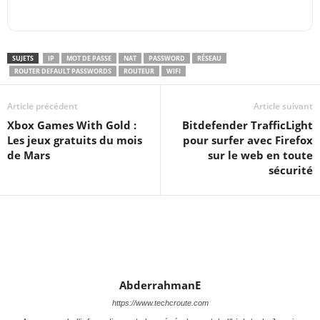
SUJETS
IP
MOT DE PASSE
NAT
PASSWORD
RÉSEAU
ROUTER DEFAULT PASSWORDS
ROUTEUR
WIFI
Article précédent
Article suivant
Xbox Games With Gold :
Bitdefender TrafficLight
Les jeux gratuits du mois
pour surfer avec Firefox
de Mars
sur le web en toute
sécurité
AbderrahmanE
https://www.techcroute.com