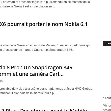
u nouveau et prochain flagship le plus attendu en ce moment de la
ndaise le Nokia 9 est en circulation sur...
X6 pourrait porter le nom Nokia 6.1
Les
 a lancé le Nokia X6 en mois de Mai en Chine, un smartphone qui
n processeur de marque Qualcomm Snapdragon 636...
ia 8 Pro : Un Snapdragon 845
mm et une caméra Carl...
18
ncroyable de Nokia à la scène des smartphones grâce à HMD Global,
abricant finlandais de la marque qui a pu...
4 août
Micros
7 Plus : Des photos avant le Mobile
ses ou