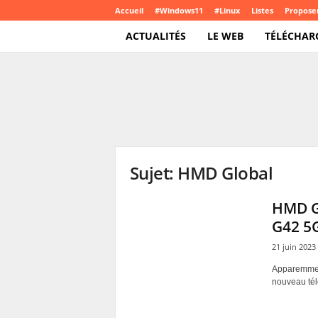
Accueil
#Windows11
#Linux
Listes
Proposer
ACTUALITÉS
LE WEB
TÉLÉCHAR
T
e
c
h
C
r
o
Sujet: HMD Global
u
t
e
HMD Gl
.
G42 5
c
o
21 juin 2023
m
Apparemment
nouveau télé