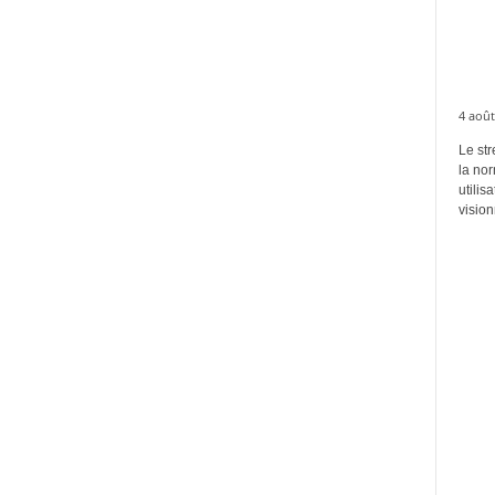
4 août
Le str
la no
utilis
vision