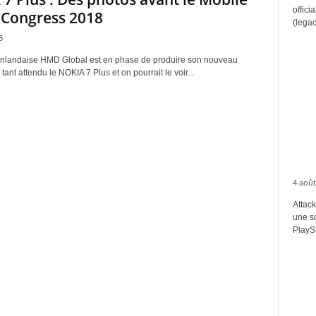
offici
 Congress 2018
(legac
8
finlandaise HMD Global est en phase de produire son nouveau
ant attendu le NOKIA 7 Plus et on pourrait le voir...
4 août
Attack
une s
PlaySt