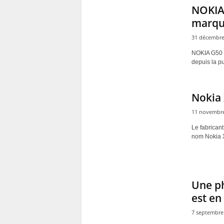
NOKIA 
marque
31 décembre
NOKIA G50 é
depuis la pu
Nokia 
11 novembre
Le fabrican
nom Nokia X1
Une ph
est en 
7 septembre