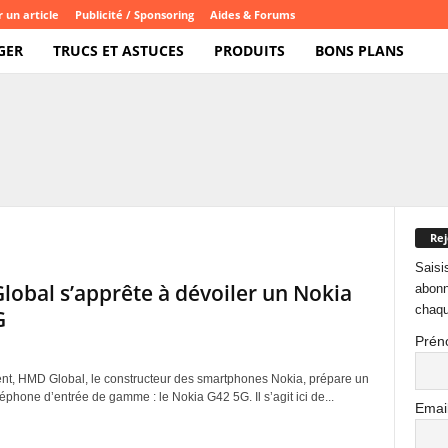
 un article
Publicité / Sponsoring
Aides & Forums
GER
TRUCS ET ASTUCES
PRODUITS
BONS PLANS
Rej
Saisi
obal s’apprête à dévoiler un Nokia
abonn
chaqu
G
Prén
, HMD Global, le constructeur des smartphones Nokia, prépare un
phone d’entrée de gamme : le Nokia G42 5G. Il s’agit ici de...
Emai