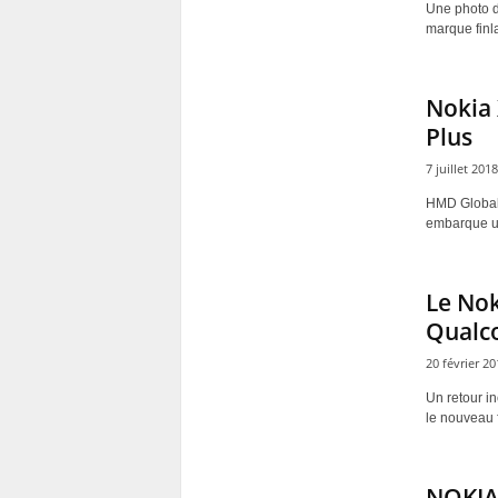
Une photo d
marque finla
Nokia 
Plus
7 juillet 2018
HMD Globale
embarque u
Le Nok
Qualco
20 février 20
Un retour i
le nouveau f
NOKIA 