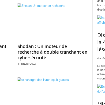
de 8 
Micros
d'opti
Di
la 
ant
Shodan : Un moteur de
lés
recherche à double tranchant en
cybersécurité
4 août
11 janvier 2022
Le str
la no
utilis
vision
Mic