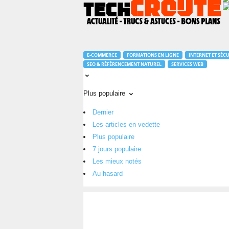
T
e
E-COMMERCE
FORMATIONS EN LIGNE
INTERNET ET SÉCU
c
SEO & RÉFÉRENCEMENT NATUREL
SERVICES WEB
h
C
r
Plus populaire
o
Dernier
u
Les articles en vedette
t
e
Plus populaire
.
7 jours populaire
c
Les mieux notés
o
Au hasard
m