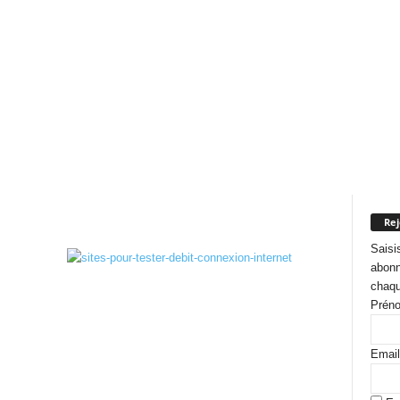
Rej
Saisi
abonn
chaqu
Prén
Email