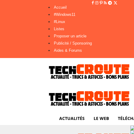
Accueil
#Windows11
#Linux
Listes
Proposer un article
Publicité / Sponsoring
Aides & Forums
ACTUALITÉS
LE WEB
TÉLÉCH