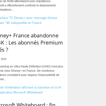
Go de RAM attendaient avec impatience.
oft a officiellement confirmé le déploiement
misations...
sney+ France abandonne
4K : Les abonnés Premium
és ?
 2026
eaming en Ultra Haute Définition (UHD) n'est plus
rme chez Disney+ en France. De nombreux
ateurs constatent avec stupeur l'impossibilité de
ner...
rosoft Whiteboard : fin