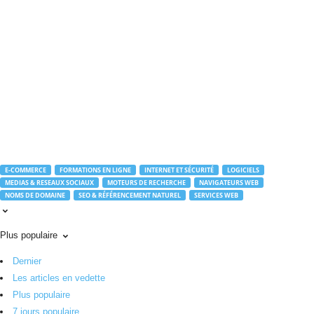
r
o
u
t
e
.
c
o
m
E-COMMERCE
FORMATIONS EN LIGNE
INTERNET ET SÉCURITÉ
LOGICIELS
MEDIAS & RESEAUX SOCIAUX
MOTEURS DE RECHERCHE
NAVIGATEURS WEB
NOMS DE DOMAINE
SEO & RÉFÉRENCEMENT NATUREL
SERVICES WEB
Plus populaire
Dernier
Les articles en vedette
Plus populaire
7 jours populaire